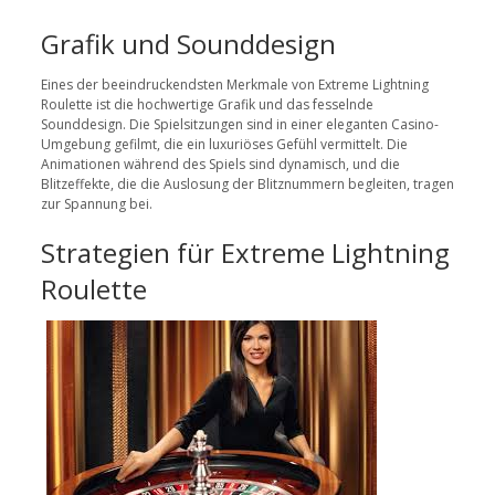
Grafik und Sounddesign
Eines der beeindruckendsten Merkmale von Extreme Lightning
Roulette ist die hochwertige Grafik und das fesselnde
Sounddesign. Die Spielsitzungen sind in einer eleganten Casino-
Umgebung gefilmt, die ein luxuriöses Gefühl vermittelt. Die
Animationen während des Spiels sind dynamisch, und die
Blitzeffekte, die die Auslosung der Blitznummern begleiten, tragen
zur Spannung bei.
Strategien für Extreme Lightning
Roulette