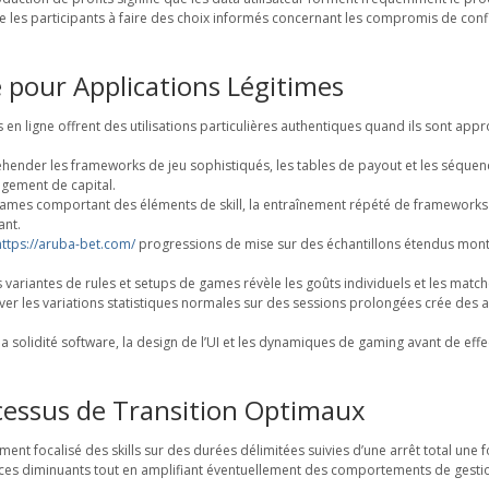
s participants à faire des choix informés concernant les compromis de confide
e pour Applications Légitimes
s en ligne offrent des utilisations particulières authentiques quand ils sont app
ender les frameworks de jeu sophistiqués, les tables de payout et les séquenc
agement de capital.
ames comportant des éléments de skill, la entraînement répété de frameworks d
ant.
https://aruba-bet.com/
progressions de mise sur des échantillons étendus montr
 variantes de rules et setups de games révèle les goûts individuels et les match
r les variations statistiques normales sur des sessions prolongées crée des an
a solidité software, la design de l’UI et les dynamiques de gaming avant de eff
cessus de Transition Optimaux
t focalisé des skills sur des durées délimitées suivies d’une arrêt total une fo
fices diminuants tout en amplifiant éventuellement des comportements de gesti