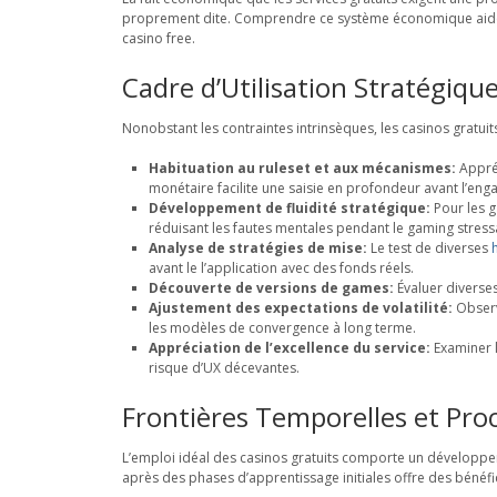
proprement dite. Comprendre ce système économique aide le
casino free.
Cadre d’Utilisation Stratégiqu
Nonobstant les contraintes intrinsèques, les casinos gratuit
Habituation au ruleset et aux mécanismes:
Appréh
monétaire facilite une saisie en profondeur avant l’eng
Développement de fluidité stratégique:
Pour les g
réduisant les fautes mentales pendant le gaming stress
Analyse de stratégies de mise:
Le test de diverses
avant le l’application avec des fonds réels.
Découverte de versions de games:
Évaluer diverses
Ajustement des expectations de volatilité:
Observe
les modèles de convergence à long terme.
Appréciation de l’excellence du service:
Examiner l
risque d’UX décevantes.
Frontières Temporelles et Pro
L’emploi idéal des casinos gratuits comporte un développemen
après des phases d’apprentissage initiales offre des béné