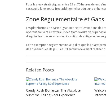
Pour les jeux stratégiques, entre 25 et 70 heures de entraîn
ces seuils, la exercice free additionnel produit une enhan
Zone Régulementaire et Gaps 
Les plateformes de casino gratuites se trouvent dans des e
opèrent souvent à l’extérieur des frameworks de supervision
d’équité, les mécanismes de résolution des litiges et les 
Cette exemption réglementaire veut dire que les plateforme
des dynamiques de jeu. Les utilisateurs devraient réaliser q
Related Posts
Candy Rush Bonanza: The Absolute
Welcome
Supreme Falling Reel Experience
Interne