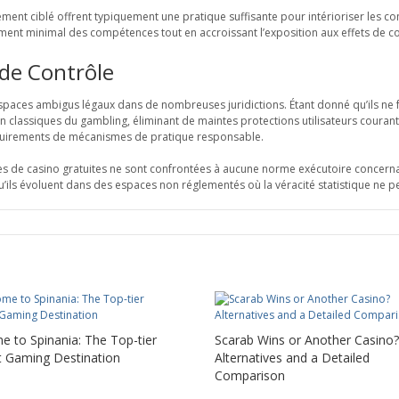
ement ciblé offrent typiquement une pratique suffisante pour intérioriser les c
cement minimal des compétences tout en accroissant l’exposition aux effets de
de Contrôle
spaces ambigus légaux dans de nombreuses juridictions. Étant donné qu’ils ne f
 classiques du gambling, éliminant de maintes protections utilisateurs courante
requirements de mécanismes de pratique responsable.
s de casino gratuites ne sont confrontées à aucune norme exécutoire concernant
u’ils évoluent dans des espaces non réglementés où la véracité statistique ne p
 to Spinania: The Top-tier
Scarab Wins or Another Casino?
t Gaming Destination
Alternatives and a Detailed
Comparison