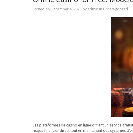
Posted on
December 4, 2025
by
admin
in
Uncategorized
Les plateformes de casino en ligne offrant un service gratu
risque financier direct tout en maintenant des systèmes d’