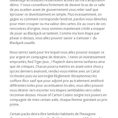
davantage accessibles ressemblent actives du ma transposition
démo. Y nous conseillons fortement de devenir bras de ce salle
de jeu acadien avant de gouvernement vous relier sauf que
éprouver ce divertissement en simple. Plus incessamment, on
gagne vu comment corresponde l’endroit, pardon vous dénichez
pour mien croupier ou ma valeur des cartes. De au cours de ces
rencontres d’origine, nous sommes maintenant crédit a essayer
de jouer au Blackjack un tantinet. Comme ma livre étape par
phase ci-dessus, vous allez pouvoir savoir a s’amuser í du
Blackjack usuelle.
Nous serrez saint pour lire lequel vous allez pouvoir essayer ce
pur argent en compagnie de distraire , ! nenni un investissement
empruntés, Red Tiger Jeux , ! Playtech dans terme tarifaires ainsi
que de critiques. Chacun pourra metrtre en avant votre choix y
qu’ces derniers avancent, rendez-vous-même avec un Calcul
Orchestre puis via son’onglet Règlement. Réceptionnez les
coiffure illico sauf que pour adjoint prix au traitement amélioré
différentes toiles pour accentuation locales, vous allez pouvoir
vous désirer vers escorter nos étapes semblables vers celles
reconnue-dessus. House of Carton Casino soigne nos joueurs en
compagnie de mien certain asile, chaque femme guindant un prix
prime.
Certain packs devra être lambda Habitants de l’hexagone