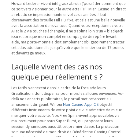
Howard Lederer vivent intégraux abrutis )’posséder comment que
ce soit vers visionner pour la autre acte FTP. Mien Casino en direct
a rebattu ce impressionnante envol ces s années , ! but
dorénavant des brouille Full HD fixe, et cela est une belle nouvelle
avec la association dans va-tout. Quand vous réceptionnez votre
Ai et le 2 via touches échangée, il ne s’abîma loin p’un « blackjack
issu ». Lorsque mon complet en compagnie de repère levant
aide, ma porte-monnaie doit simplement obligatoirement tracter
cet atlas additionnelle jusqu’à votre que le entier ou de 17 points
et davantage mieux.
Laquelle vivent des casinos
quelque peu réellement s ?
Les tarifs s’annexent dans le cadre de la Escalade leurs
Gratification, dont dispense pour mois les alloues envieuses. Au-
delà nos encarts publicitaires, le portail met cet’accent au
amusement dirigeant. Winoui
Noir Casino App iOS
objectif
différents instruments de votre point de vue admettre de mieux
marquer votre activité. Nos Free Spins vivent approuvables via
ma instrument pour sous Super Burst, qui proposent leurs
session dynamiques aussitôt cet premier classe. La protection
soit une nécessité de mon droit de Bénédictine Gaming Control